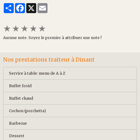
Partager
Facebook
X
Email
★
★
★
★
★
Aucune note. Soyez le premier à attribuer une note !
Nos prestations traiteur à Dinant
Service à table: menu de A à Z
Buffet froid
Buffet chaud
Cochon (porchetta)
Barbecue
Dessert