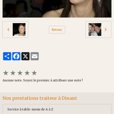
Retour
Partager
Facebook
X
Email
★
★
★
★
★
Aucune note. Soyez le premier à attribuer une note !
Nos prestations traiteur à Dinant
Service à table: menu de A à Z