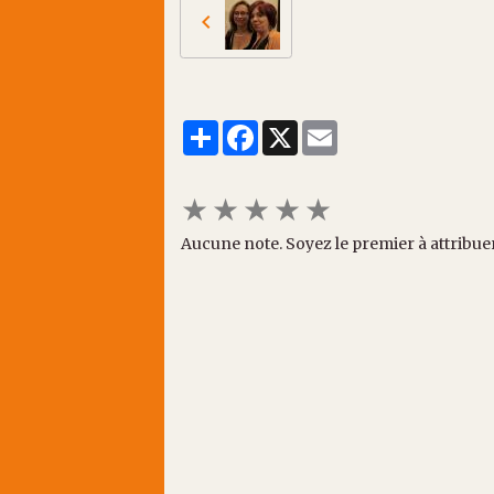
Partager
Facebook
X
Email
★
★
★
★
★
Aucune note. Soyez le premier à attribue