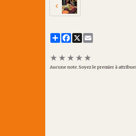
Partager
Facebook
X
Email
★
★
★
★
★
Aucune note. Soyez le premier à attribue